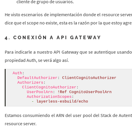
cliente de grupo de usuarios.
He visto escenarios de implementación donde el resource serve
dice que el scope no existe, esta es la razón por la que estoy ag
4. CONEXIÓN A API GATEWAY
Para indicarle a nuestro API Gateway que se autentique usando
propiedad Auth, se verá algo así.
Auth
:
DefaultAuthorizer
:
ClientCognitoAuthorizer
Authorizers
:
ClientCognitoAuthorizer
:
UserPoolArn
:
!
Ref
CognitoUserPoolArn
AuthorizationScopes
:
-
layerless-esbuild/echo
Estamos consumiendo el ARN del user pool del Stack de Autent
resource server.