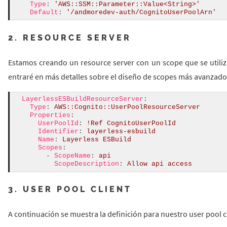
Type
:
'AWS::SSM::Parameter::Value<String>'
Default
:
'/andmoredev-auth/CognitoUserPoolArn'
2. RESOURCE SERVER
Estamos creando un resource server con un scope que se utiliz
entraré en más detalles sobre el diseño de scopes más avanzados
LayerlessESBuildResourceServer
:
Type
:
AWS::Cognito::UserPoolResourceServer
Properties
:
UserPoolId
:
!
Ref
CognitoUserPoolId
Identifier
:
layerless-esbuild
Name
:
Layerless
ESBuild
Scopes
:
-
ScopeName
:
api
ScopeDescription
:
Allow
api
access
3. USER POOL CLIENT
A continuación se muestra la definición para nuestro user pool cl