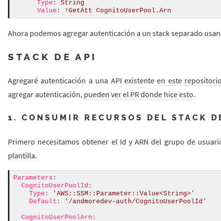
Type
:
String
Value
:
!
GetAtt
CognitoUserPool.Arn
Ahora podemos agregar autenticación a un stack separado usan
STACK DE API
Agregaré autenticación a una API existente
en este repositori
agregar autenticación,
pueden ver el PR donde hice esto
.
1. CONSUMIR RECURSOS DEL STACK D
Primero necesitamos obtener el Id y ARN del grupo de usuari
plantilla.
Parameters
:
CognitoUserPoolId
:
Type
:
'AWS::SSM::Parameter::Value<String>'
Default
:
'/andmoredev-auth/CognitoUserPoolId'
CognitoUserPoolArn
: