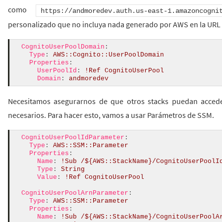
como
https://andmoredev.auth.us-east-1.amazoncogni
personalizado que no incluya nada generado por AWS en la URL
CognitoUserPoolDomain
:
Type
:
AWS::Cognito::UserPoolDomain
Properties
:
UserPoolId
:
!
Ref
CognitoUserPool
Domain
:
andmoredev
Necesitamos asegurarnos de que otros stacks puedan acceder
necesarios. Para hacer esto, vamos a usar Parámetros de SSM.
CognitoUserPoolIdParameter
:
Type
:
AWS::SSM::Parameter
Properties
:
Name
:
!
Sub
/${AWS::StackName}/CognitoUserPoolI
Type
:
String
Value
:
!
Ref
CognitoUserPool
CognitoUserPoolArnParameter
:
Type
:
AWS::SSM::Parameter
Properties
:
Name
:
!
Sub
/${AWS::StackName}/CognitoUserPoolA