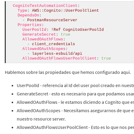
CognitoTestAutomationClient
:
Type
:
AWS::Cognito::UserPoolClient
DependsOn
:
-
PostmanResourceServer
Properties
:
UserPoolId
:
!
Ref
CognitoUserPoolId
GenerateSecret
:
true
AllowedOAuthFlows
:
-
client_credentials
AllowedOAuthScopes
:
-
layerless-esbuild/api
AllowedOAuthFlowsUserPoolClient
:
true
Hablemos sobre las propiedades que hemos configurado aqui.
UserPoolId - referencia al Id del user pool creado en nuest
GenerateSecret - esto es necesario para que podamos usar 
AllowedOAuthFlows - le estamos diciendo a Cognito que est
AllowedOAuthScopes - Necesitamos asegurarnos de que es
nuestro resource server.
AllowedOAuthFlowsUserPoolClient - Esto es lo que nos pe