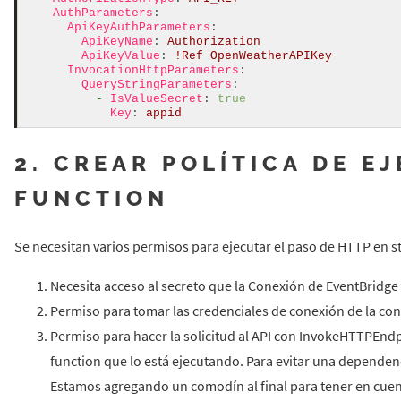
AuthParameters
:
ApiKeyAuthParameters
:
ApiKeyName
:
Authorization
ApiKeyValue
:
!
Ref
OpenWeatherAPIKey
InvocationHttpParameters
:
QueryStringParameters
:
-
IsValueSecret
:
true
Key
:
appid
2. CREAR POLÍTICA DE E
FUNCTION
Se necesitan varios permisos para ejecutar el paso de HTTP en s
Necesita acceso al secreto que la Conexión de EventBridge
Permiso para tomar las credenciales de conexión de la co
Permiso para hacer la solicitud al API con InvokeHTTPEndpo
function que lo está ejecutando. Para evitar una depende
Estamos agregando un comodín al final para tener en cuent