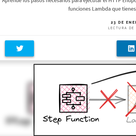
Aprende los pasos necesarios para ejecutar el HTTP Endpo
funciones Lambda que tienes 
23 DE ENE
LECTURA DE