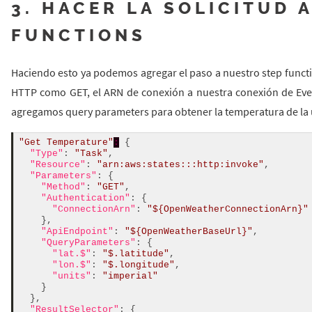
3. HACER LA SOLICITUD A
FUNCTIONS
Haciendo esto ya podemos agregar el paso a nuestro step funct
HTTP como GET, el ARN de conexión a nuestra conexión de Eve
agregamos query parameters para obtener la temperatura de la 
"Get Temperature"
:
 {

"Type"
: 
"Task"
,

"Resource"
: 
"arn:aws:states:::http:invoke"
,

"Parameters"
: {

"Method"
: 
"GET"
,

"Authentication"
: {

"ConnectionArn"
: 
"${OpenWeatherConnectionArn}"
    },

"ApiEndpoint"
: 
"${OpenWeatherBaseUrl}"
,

"QueryParameters"
: {

"lat.$"
: 
"$.latitude"
,

"lon.$"
: 
"$.longitude"
,

"units"
: 
"imperial"
    }

  },

"ResultSelector"
: {
