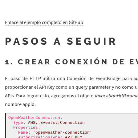
Enlace al ejemplo completo en GitHub
PASOS A SEGUIR
1. CREAR CONEXIÓN DE 
El paso de HTTP utiliza una Conexión de EventBridge para au
proporcionar el API Key como un query parameter y no como un
APIs. Para lograr esto, agregamos el objeto
InvocationHttParame
nombre appid.
OpenWeatherConnection
:
Type
:
AWS::Events::Connection
Properties
:
Name
:
'openweather-connection'
AuthorizationType
:
API_KEY