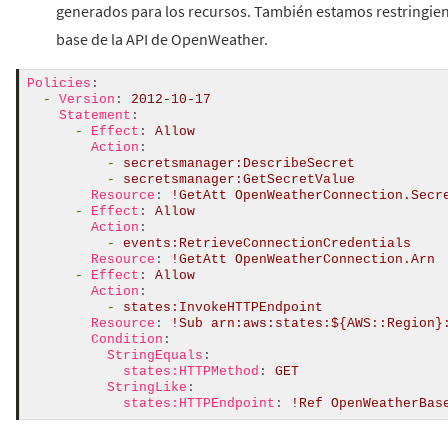
generados para los recursos. También estamos restringien
base de la API de OpenWeather.
Policies
:
-
Version
:
2012-10-17
Statement
:
-
Effect
:
Allow
Action
:
-
secretsmanager:DescribeSecret
-
secretsmanager:GetSecretValue
Resource
:
!
GetAtt
OpenWeatherConnection.Secr
-
Effect
:
Allow
Action
:
-
events:RetrieveConnectionCredentials
Resource
:
!
GetAtt
OpenWeatherConnection.Arn
-
Effect
:
Allow
Action
:
-
states:InvokeHTTPEndpoint
Resource
:
!
Sub
arn:aws:states:${AWS::Region}
Condition
:
StringEquals
:
states:HTTPMethod
:
GET
StringLike
:
states:HTTPEndpoint
:
!
Ref
OpenWeatherBas